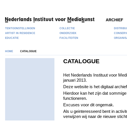
ARCHIEF
TENTOONSTELLINGEN
COLLECTIE
DISTRIBU
ARTIST IN RESIDENCE
ONDERZOEK
CONSERV
EDUCATIE
FACILITEITEN
ORGANIS
HOME
CATALOGUE
CATALOGUE
Het Nederlands Instituut voor Med
januari 2013.
Deze website is het digitaal archie
Hierdoor kan het zijn dat sommige 
functioneren.
Excuses voor dit ongemak.
Als u geinteresseerd bent in activ
verwijzen wij naar de nieuwe stich